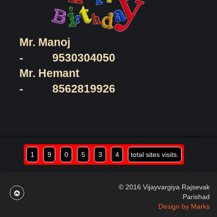
Mr. Manoj
-
9530304050
Mr. Hemant
-
8562819926
1
9
0
5
3
4
total sites visits.
© 2016 Vijayvargiya Rajsevak
Parishad
Design by Marks
.