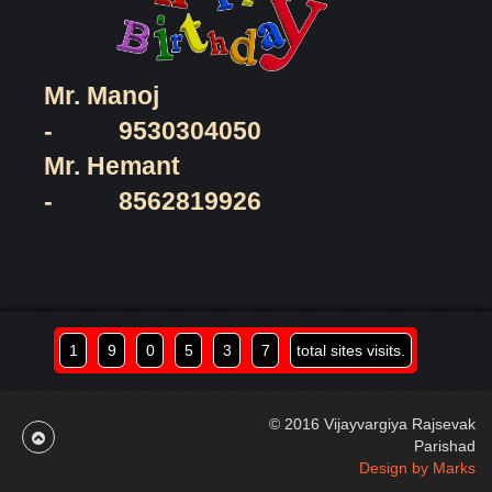
Mr. Manoj
-
9530304050
Mr. Hemant
-
8562819926
1
9
0
5
3
7
total sites visits.
© 2016 Vijayvargiya Rajsevak
Parishad
Design by Marks
.