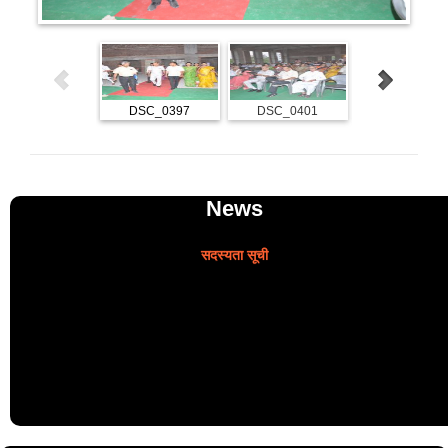
DSC_0397
DSC_0401
DSC_0407
रसोई एवं शौचालय निर्माण समिति
आजीवन सदस्यता हेतु आवेदन पत्र
News
सदस्यता सूची