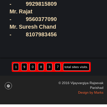
-
9929815809
Mr. Rajat
-
9560377090
Mr. Suresh Chand
-
8107983456
1
9
0
8
3
7
total sites visits.
© 2016 Vijayvargiya Rajsevak
Parishad
Design by Marks
.